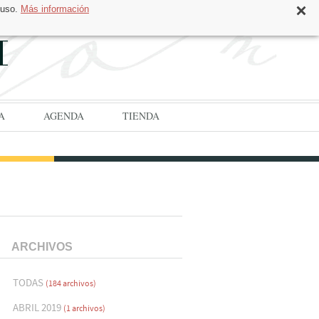
 uso.
Más información
CAT
ESP
A
AGENDA
TIENDA
ARCHIVOS
TODAS
(184 archivos)
ABRIL 2019
(1 archivos)