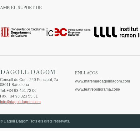
AMB EL SUPORT DE
ENLLAÇOS
Consell de Cent, 240 Principal, 2a
www.maremardagolldagom.com
08011 Barcelona
www.teatrepoliorama.com/
Tel.
+34 93 451 72 06
Fax.
+34 93 323 55 31
info@dagolldagom.com
© Dagoll Dagom. Tots els drets reservats.