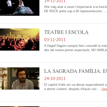
14·11·2011
Ahir vaig anar a veure l’espectacle a la fun
DE ROCK porta cap a 60 representacions; 
TEATRE I ESCOLA
03·11·2011
A Dagoll Dagom sempre hem concedit la màxim
des del nostre primer espectacle, NO HAB
LA SAGRADA FAMÍLIA: E
24·10·2011
El capítol d’ahir em va deixar especialment 
a dormir content, després d’haver vist …
Lle