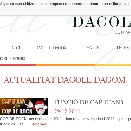
Aquesta web utilitza cookies pròpies i de tercers per oferir-te un millor serv
TROBA'NS A:
INICI
DAGOLL DAGOM
TEATRE
TELEVI
INICI
NOTÍCIES
ACTUALITAT DAGOLL DAGOM
FUNCIÓ DE CAP D´ANY
29·12·2011
COP DE ROCK, acomiadarà el 2011 i donarà la benvinguda al 2012 aquest p
funció de Cap …
Llegir més