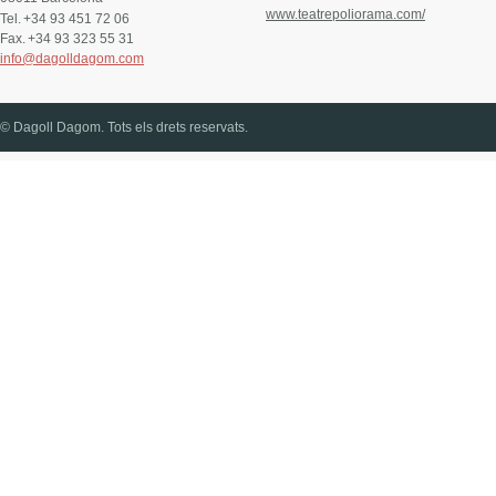
www.teatrepoliorama.com/
Tel.
+34 93 451 72 06
Fax.
+34 93 323 55 31
info@dagolldagom.com
© Dagoll Dagom. Tots els drets reservats.