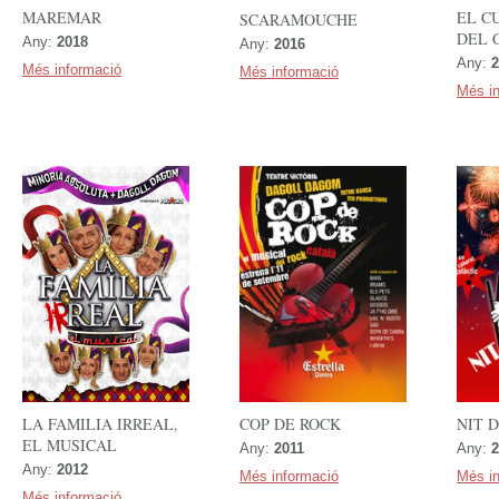
MAREMAR
EL C
SCARAMOUCHE
DEL 
Any:
2018
Any:
2016
Any:
2
Més informació
Més informació
Més i
COP DE ROCK
NIT 
LA FAMILIA IRREAL,
EL MUSICAL
Any:
2011
Any:
2
Any:
2012
Més informació
Més i
Més informació