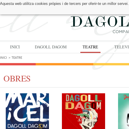
Aquesta web utilitza cookies pròpies i de tercers per oferir-te un millor serv
TROBA'NS A:
INICI
DAGOLL DAGOM
TEATRE
TELEVI
INICI
TEATRE
OBRES