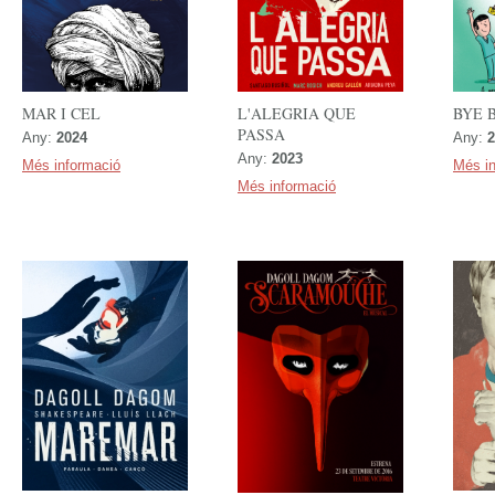
MAR I CEL
L'ALEGRIA QUE
BYE 
PASSA
Any:
2024
Any:
2
Any:
2023
Més informació
Més i
Més informació