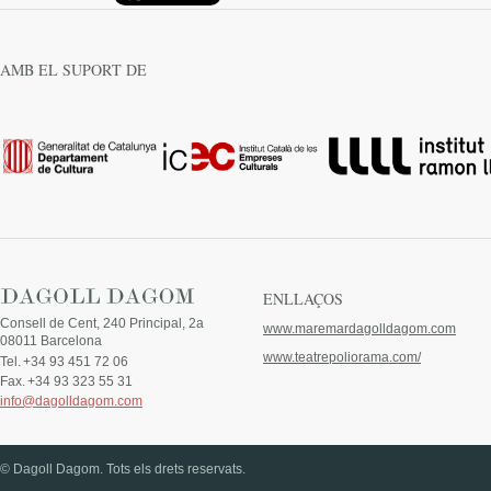
AMB EL SUPORT DE
ENLLAÇOS
Consell de Cent, 240 Principal, 2a
www.maremardagolldagom.com
08011 Barcelona
www.teatrepoliorama.com/
Tel.
+34 93 451 72 06
Fax.
+34 93 323 55 31
info@dagolldagom.com
© Dagoll Dagom. Tots els drets reservats.