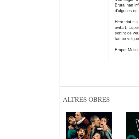
Brutal han in
d’algunes de 
Hem triat els
evitar). Espe
sortint de ve
també volgués
Empar Moline
ALTRES OBRES