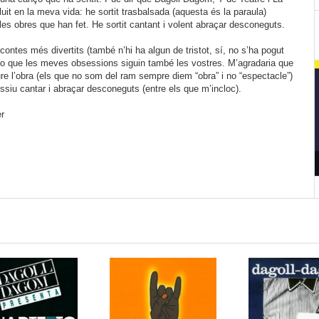
fluit en la meva vida: he sortit trasbalsada (aquesta és la paraula)
les obres que han fet. He sortit cantant i volent abraçar desconeguts.
 contes més divertits (també n’hi ha algun de tristot, sí, no s’ha pogut
ro que les meves obsessions siguin també les vostres. M’agradaria que
ure l’obra (els que no som del ram sempre diem “obra” i no “espectacle”)
siu cantar i abraçar desconeguts (entre els que m’incloc).
r