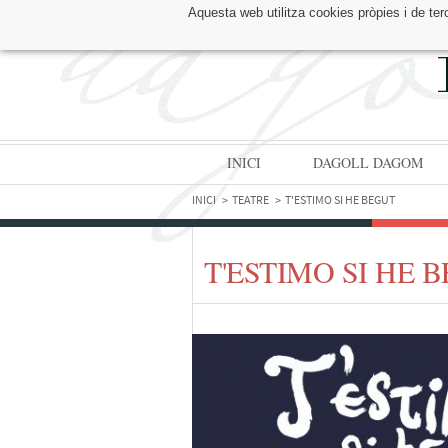
Aquesta web utilitza cookies pròpies i de ter
TROBA'NS A:
INICI
DAGOLL DAGOM
INICI
TEATRE
T'ESTIMO SI HE BEGUT
T'ESTIMO SI HE 