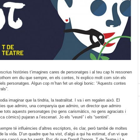
crius històries t’imagines cares de personatges i al teu cap hi ressonen
Tothom em diu que sempre, en els contes, hi explico molt com són els
els personatges. Algun cop m’han fet un elogi bonic: “Aquests contes
als”.
ia imaginar que la tindria, la teatralitat. I va i em regalen això. El
ties que admiro, una companyia que admiro, un director que admiro
e tots aquests personatges (no gens carismàtics, no gens agraciats i
a còmics) pujaran a l’escenari. Jo els “veuré” i els “sentiré”.
sempre té influències d’altres escriptors, és clar, però també de moltes
de la vida. D’un quadre que ha vist, d’algú a qui ha estimat, d’un vi que
’una cançó que ha sentit. Puc dir que Dagoll Dagom, T de Teatre i La