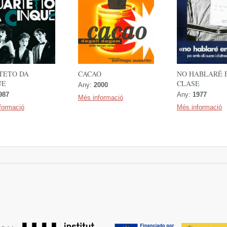
TETO DA
CACAO
NO HABLARÉ 
UE
CLASE
Any:
2000
987
Any:
1977
Més informació
formació
Més informació