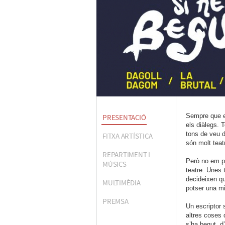
Sempre que es
PRESENTACIÓ
els diàlegs. 
tons de veu d
FITXA ARTÍSTICA
són molt teatr
REPARTIMENT I
Però no em pod
MÚSICS
teatre. Unes 
decideixen qu
MULTIMÈDIA
potser una mic
PREMSA
Un escriptor 
altres coses 
s’ha begut, d