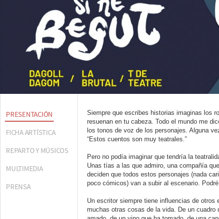
Siempre que escribes historias imaginas los ro
PRESENTACIÓN
resuenan en tu cabeza. Todo el mundo me dice
los tonos de voz de los personajes. Alguna ve
FICHA ARTÍSTICA
“Estos cuentos son muy teatrales.”
REPARTO Y MÚSICOS
Pero no podía imaginar que tendría la teatralid
Unas tías a las que admiro, una compañía que 
MULTIMEDIA
deciden que todos estos personajes (nada car
poco cómicos) van a subir al escenario. Podré 
PRENSA
Un escritor siempre tiene influencias de otros 
muchas otras cosas de la vida. De un cuadro q
amado, de un vino que ha tomado, de una can