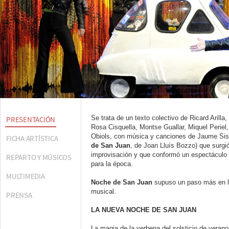
Se trata de un texto colectivo de Ricard Arill
PRESENTACIÓN
Rosa Cisquella, Montse Guallar, Miquel Periel
Obiols, con música y canciones de Jaume Sisa
FICHA ARTÍSTICA
de San Juan
, de Joan Lluís Bozzo) que surgió
improvisación y que conformó un espectáculo
REPARTO Y MÚSICOS
para la época.
MULTIMEDIA
Noche de San Juan
supuso un paso más en la
musical.
PRENSA
LA NUEVA NOCHE DE SAN JUAN
La magia de la verbena del solsticio de veran