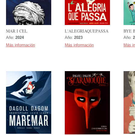
MAR I CEL
L'ALEGRIAQUEPASSA
BYE 
Año:
2024
Año:
2023
Año:
2
Más información
Más información
Más i