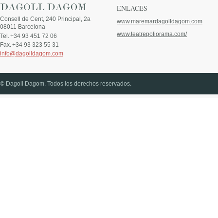
ENLACES
Consell de Cent, 240 Principal, 2a
www.maremardagolldagom.com
08011 Barcelona
www.teatrepoliorama.com/
Tel.
+34 93 451 72 06
Fax.
+34 93 323 55 31
info@dagolldagom.com
© Dagoll Dagom. Todos los derechos reservados.