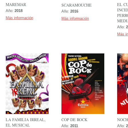
MAREMAR
EL C
SCARAMOUCHE
INCI
Año:
2018
Año:
2016
PERR
Más información
Más información
MEDI
Año:
2
Más i
COP DE ROCK
NOCH
LA FAMILIA IRREAL,
EL MUSICAL
Año:
2011
Año:
2