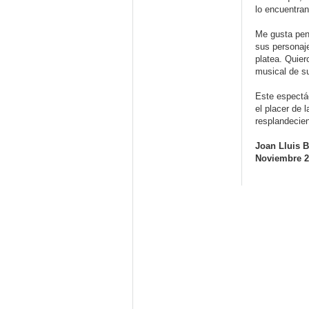
lo encuentra
Me gusta pen
sus personaj
platea. Quie
musical de su 
Este espectác
el placer de 
resplandecie
Joan Lluis 
Noviembre 2