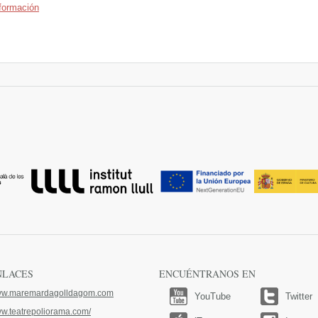
formación
NLACES
ENCUÉNTRANOS EN
w.maremardagolldagom.com
YouTube
Twitter
w.teatrepoliorama.com/