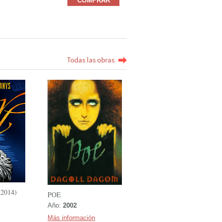
COMPRAR
Todas las obras
2014)
POE
Año:
2002
Más información