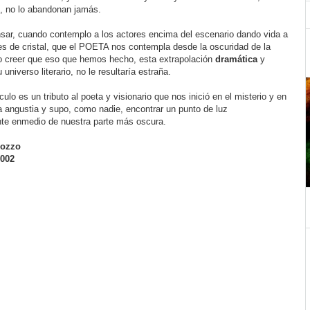
n, no lo abandonan jamás.
sar, cuando contemplo a los actores encima del escenario dando vida a
es de cristal, que el POETA nos contempla desde la oscuridad de la
ro creer que eso que hemos hecho, esta extrapolación
dramática
y
universo literario, no le resultaría estraña.
ulo es un tributo al poeta y visionario que nos inició en el misterio y en
la angustia y supo, como nadie, encontrar un punto de luz
nte enmedio de nuestra parte más oscura.
Bozzo
002