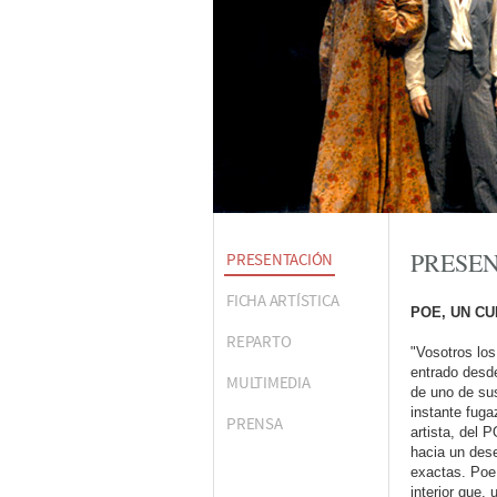
PRESE
PRESENTACIÓN
FICHA ARTÍSTICA
POE, UN C
REPARTO
"Vosotros los
entrado desde
MULTIMEDIA
de uno de sus
instante fuga
PRENSA
artista, del 
hacia un des
exactas. Poe,
interior que,