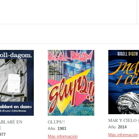
MAR Y CIELO (
ABLARÉ EN
GLUPS!!
E
Año:
2014
Año:
1983
977
Más información
Más información