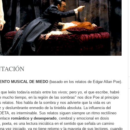
NTACIÓN
UENTO MUSICAL DE MIEDO
(basado en los relatos de Edgar Allan Poe).
 que leéis todavía estaís entre los vivos; pero yo, el que escribe, habré
 mucho tiempo, en la región de las sombras" nos dice Poe al principio
 relatos. Nos habla de la sombra y nos advierte que la vida es un
z y deslumbrante enmedio de la tiniebla absoluta. La influencia del
POETA, es interminable. Sus relatos siguen siempre un ritmo rectilíneo
enlace
romántico y desesperado
, cerebral y emocional en dosis
 poeta, es una lectura iniciática en el sentido que señala un camino
 una vez iniciado, ya no tiene retorno y la mayoria de sus lectores, cuando