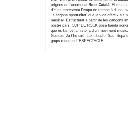
orígens de l’anomenat
Rock Català
. El muntat
d’elles representa l’etapa de formació d’una jo
‘la segona oportunitat’ que la vida ofereix als p
musical. Estructurat a partir de les cançons im
nostre país, COP DE ROCK posa banda sonora 
que és també la història d’un moviment music
Gossos, Ja t’ho diré, Lax’n’busto, Sau, Sopa d
grups recorren L´ESPECTACLE.