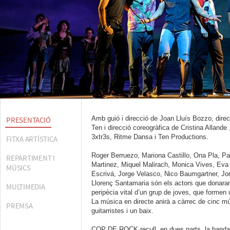
Amb guió i direcció de Joan Lluís Bozzo, direc
PRESENTACIÓ
Ten i direcció coreogràfica de Cristina Alland
3xtr3s, Ritme Dansa i Ten Productions.
FITXA ARTÍSTICA
Roger Berruezo, Mariona Castillo, Ona Pla, Pau
REPARTIMENT I
Martinez, Miquel Malirach, Monica Vives, Eva
MÚSICS
Escrivá, Jorge Velasco, Nico Baumgartner, Jor
Llorenç Santamaria són els actors que donara
MULTIMEDIA
peripècia vital d’un grup de joves, que formen 
La música en directe anirà a càrrec de cinc mú
PREMSA
guitarristes i un baix.
COP DE ROCK recull, en dues parts, la banda 