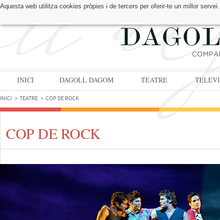
Aquesta web utilitza cookies pròpies i de tercers per oferir-te un millor serv
TROBA'NS A:
INICI
DAGOLL DAGOM
TEATRE
TELEVI
INICI
TEATRE
COP DE ROCK
COP DE ROCK