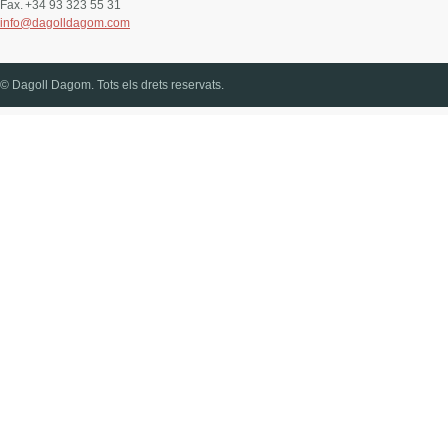
Fax.
+34 93 323 55 31
info@dagolldagom.com
© Dagoll Dagom. Tots els drets reservats.