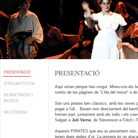
PRESENTACIÓ
PRESENTACIÓ
FITXA ARTÍSTICA
Aquí estan pérque han vingut. Mireu-vos-els 
sortits de les pàgines de "L'illa del tresor" o d
REPARTIMENT I
MÚSICS
Són uns pirates ben clàssics, amb les seves po
pegat a l'ull... Beuen rom directament del barril
MULTIMEDIA
formen part, juntament amb els indis i els cow-
Salgari a
Juli Verne
, de Stevenson a Folch i T
Aquests PIRATES que ara us presentem són, 
tenen dues regles d´or: La primera és no atac