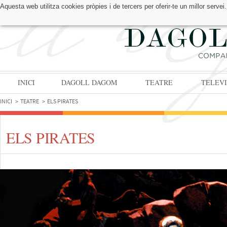
Aquesta web utilitza cookies pròpies i de tercers per oferir-te un millor serv
TROBA'NS A:
INICI
DAGOLL DAGOM
TEATRE
TELEVI
INICI
TEATRE
ELS PIRATES
ELS PIRATES