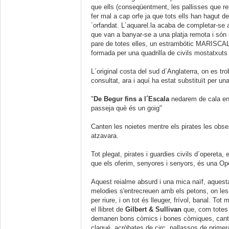
que ells (conseqüentment, les pallisses que re
fer mal a cap orfe ja que tots ells han hagut de
´orfandat. L´aquarel.la acaba de completar-se 
que van a banyar-se a una platja remota i són 
pare de totes elles, un estrambótic MARISCAL 
formada per una quadrilla de civils mostatxuts
L´original costa del sud d´Anglaterra, on es 
consultat, ara i aquí ha estat substituït per u
"
De Begur fins a l´Escala
nedarem de cala en 
passeja què és un goig"
Canten les noietes mentre els pirates les obse
atzavara.
Tot plegat, pirates i guardies civils d´opereta,
que els oferim, senyores i senyors, és una Op
Aquest reialme absurd i una mica naïf, aquest
melodies s'entrecreuen amb els petons, on les 
per riure, i on tot és lleuger, frívol, banal. Tot
el llibret de
Gilbert & Sullivan
que, com totes
demanen bons còmics i bones còmiques, cantan
claqué, acròbates de circ, pallassos de primera, 