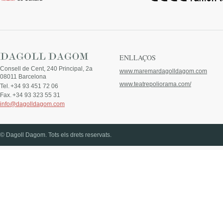
ENLLAÇOS
Consell de Cent, 240 Principal, 2a
www.maremardagolldagom.com
08011 Barcelona
www.teatrepoliorama.com/
Tel.
+34 93 451 72 06
Fax.
+34 93 323 55 31
info@dagolldagom.com
© Dagoll Dagom. Tots els drets reservats.