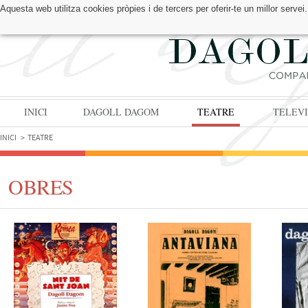
Aquesta web utilitza cookies pròpies i de tercers per oferir-te un millor serv
TROBA'NS A:
INICI
DAGOLL DAGOM
TEATRE
TELEVI
INICI
TEATRE
OBRES