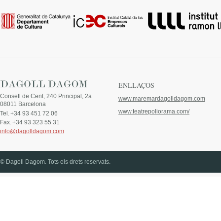
ENLLAÇOS
Consell de Cent, 240 Principal, 2a
www.maremardagolldagom.com
08011 Barcelona
www.teatrepoliorama.com/
Tel.
+34 93 451 72 06
Fax.
+34 93 323 55 31
info@dagolldagom.com
© Dagoll Dagom. Tots els drets reservats.