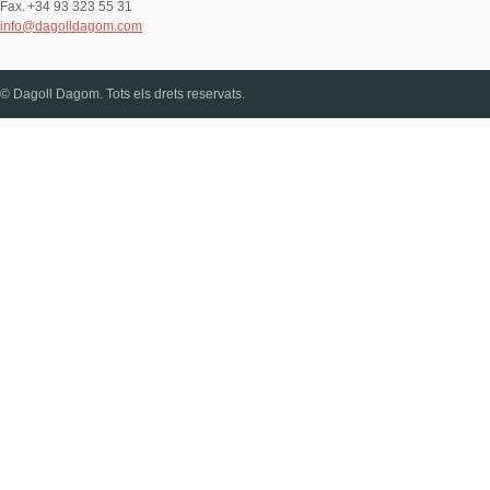
Fax.
+34 93 323 55 31
info@dagolldagom.com
© Dagoll Dagom. Tots els drets reservats.