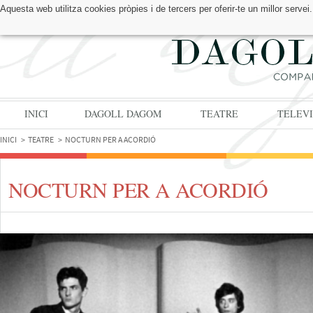
Aquesta web utilitza cookies pròpies i de tercers per oferir-te un millor serv
TROBA'NS A:
INICI
DAGOLL DAGOM
TEATRE
TELEVI
INICI
TEATRE
NOCTURN PER A ACORDIÓ
NOCTURN PER A ACORDIÓ