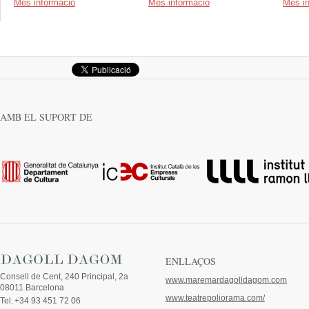
Més informació
Més informació
Més i
AMB EL SUPORT DE
ENLLAÇOS
Consell de Cent, 240 Principal, 2a
www.maremardagolldagom.com
08011 Barcelona
www.teatrepoliorama.com/
Tel.
+34 93 451 72 06