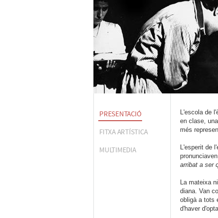
L'escola de l
PRESENTACIÓ
en clase, una
més represent
FITXA ARTÍSTICA
L'esperit de 
MULTIMEDIA
pronunciave
arribat a ser
La mateixa ni
diana. Van co
obligà a tots
d'haver d'opt