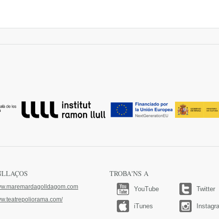
NLLAÇOS
TROBA'NS A
w.maremardagolldagom.com
YouTube
Twitter
w.teatrepoliorama.com/
iTunes
Instagr