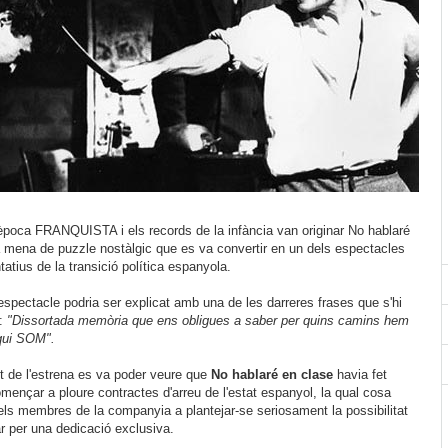
'època FRANQUISTA i els records de la infància van originar No hablaré
 mena de puzzle nostàlgic que es va convertir en un dels espectacles
atius de la transició política espanyola.
l'espectacle podria ser explicat amb una de les darreres frases que s'hi
n:
"Dissortada memòria que ens obligues a saber per quins camins hem
 qui SOM".
t de l'estrena es va poder veure que
No hablaré en clase
havia fet
mençar a ploure contractes d'arreu de l'estat espanyol, la qual cosa
 els membres de la companyia a plantejar-se seriosament la possibilitat
ar per una dedicació exclusiva.