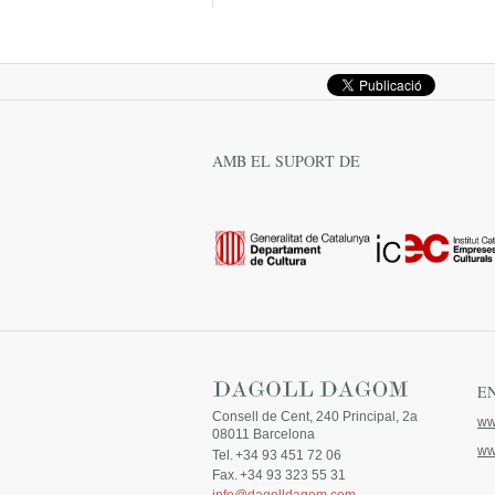
AMB EL SUPORT DE
E
Consell de Cent, 240 Principal, 2a
ww
08011 Barcelona
ww
Tel.
+34 93 451 72 06
Fax.
+34 93 323 55 31