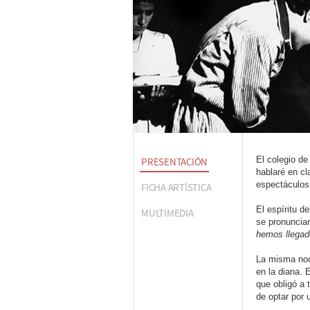
El colegio de
PRESENTACIÓN
hablaré en cl
espectáculos 
FICHA ARTÍSTICA
El espíritu d
MULTIMEDIA
se pronuncia
hemos llega
La misma noc
en la diana. 
que obligó a 
de optar por 