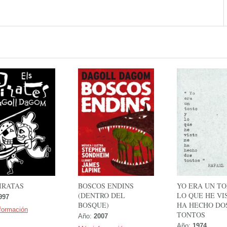
IRATAS
BOSCOS ENDINS
YO ERA UN T
(DENTRO DEL
LO QUE HE VI
997
BOSQUE)
HA HECHO DO
formación
TONTOS
Año:
2007
Año:
1974