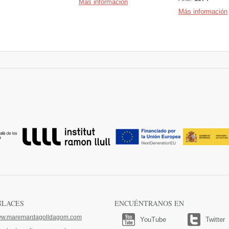
Más información
Más información
NLACES
ENCUÉNTRANOS EN
w.maremardagolldagom.com
YouTube
Twitter