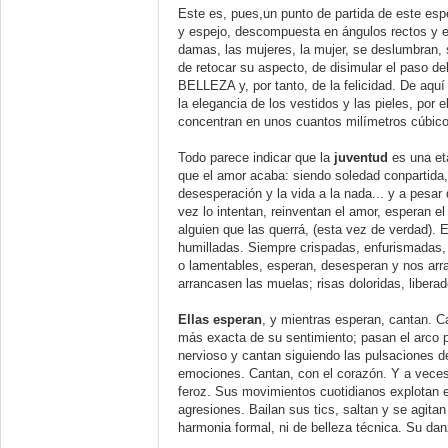
Este es, pues,un punto de partida de este esp
y espejo, descompuesta en ángulos rectos y e
damas, las mujeres, la mujer, se deslumbran, 
de retocar su aspecto, de disimular el paso de
BELLEZA y, por tanto, de la felicidad. De aquí
la elegancia de los vestidos y las pieles, por el
concentran en unos cuantos milímetros cúbicos
Todo parece indicar que la
juventud
es una eta
que el amor acaba: siendo soledad conpartida
desesperación y la vida a la nada... y a pesar d
vez lo intentan, reinventan el amor, esperan el 
alguien que las querrá, (esta vez de verdad).
humilladas. Siempre crispadas, enfurismadas, 
o lamentables, esperan, desesperan y nos arra
arrancasen las muelas; risas doloridas, libera
Ellas esperan
, y mientras esperan, cantan. C
más exacta de su sentimiento; pasan el arco 
nervioso y cantan siguiendo las pulsaciones d
emociones. Cantan, con el corazón. Y a veces, 
feroz. Sus movimientos cuotidianos explotan e
agresiones. Bailan sus tics, saltan y se agit
harmonia formal, ni de belleza técnica. Su dan