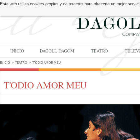
Esta web utiliza cookies propias y de terceros para ofrecerte un mejor serv
ENCUÉNTRANOS EN:
INICIO
DAGOLL DAGOM
TEATRO
TELEV
INICIO
TEATRO
T'ODIO AMOR MEU
T'ODIO AMOR MEU