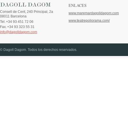
ENLACES
Consell de Cent, 240 Principal, 2a
www.maremardagolldagom.com
08011 Barcelona
www.teatrepoliorama.com/
Tel.
+34 93 451 72 06
Fax.
+34 93 323 55 31
info@dagolldagom.com
© Dagoll Dagom. Todos los derechos reservados.