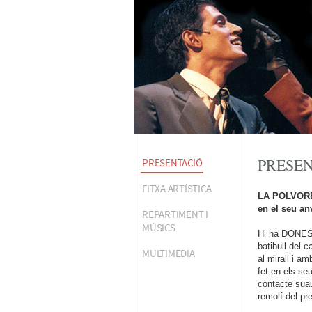
PRESE
PRESENTACIÓ
FITXA ARTÍSTICA
LA POLVORERA
en el seu an
REPARTIMENT I
MÚSICS
Hi ha DONES 
batibull del 
MULTIMEDIA
al mirall i am
fet en els se
contacte suau
remolí del pr