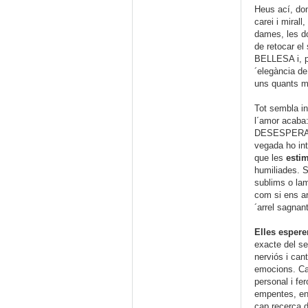
Heus ací, do
carei i miral
dames, les do
de retocar el
BELLESA i, pe
´elegància de 
uns quants mi
Tot sembla in
l´amor acaba
DESESPERACIÓ 
vegada ho inte
que les
esti
humiliades. 
sublims o lam
com si ens ar
´arrel sagnant
Elles espere
exacte del se
nerviós i can
emocions. Can
personal i fe
empentes, en 
cap recerca d