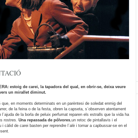
NTACIÓ
: estoig de carei, la tapadora del qual, en obrir-se, deixa veure
vers un mirallet diminut.
que, en moments determinats en un parèntesi de soledat enmig del
carrer, de la feina o de la festa, obren la capseta, s´observen atentament
b l´ajuda de la borla de peluix perfumat reparen els estralls que la vida ha
us rostres.
Una repassada de pólvores
,un retoc de pintallavis i el
 i càlid de carei basten per reprendre l´alè i tornar a capbussar-se en el
esent.