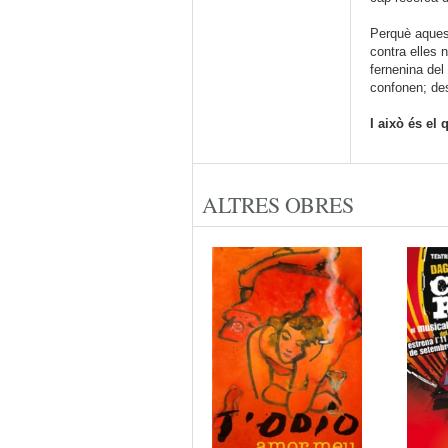
Perquè aque
contra elles 
fernenina del
confonen; de
I això és el 
ALTRES OBRES