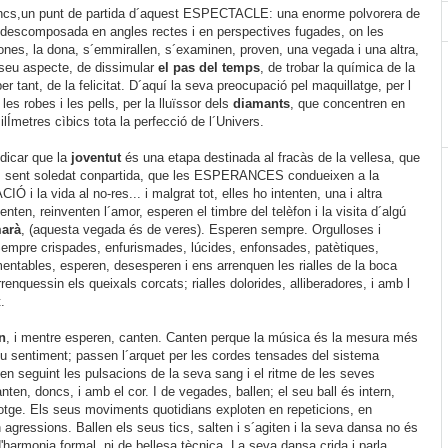
ncs,un punt de partida d´aquest ESPECTACLE: una enorme polvorera de
l, descomposada en angles rectes i en perspectives fugades, on les
nes, la dona, s´emmirallen, s´examinen, proven, una vegada i una altra,
 seu aspecte, de dissimular
el pas del temps
, de trobar la química de la
r tant, de la felicitat. D´aquí la seva preocupació pel maquillatge, per l
les robes i les pells, per la lluïssor dels
diamants
, que concentren en
lÍmetres cìbics tota la perfecció de l´Univers.
dicar que la
joventut
és una etapa destinada al fracàs de la vellesa, que
: sent soledat conpartida, que les ESPERANCES condueixen a la
i la vida al no-res... i malgrat tot, elles ho intenten, una i altra
nten, reinventen l´amor, esperen el timbre del telèfon i la visita d´algú
marà
, (aquesta vegada és de veres). Esperen sempre. Orgulloses i
Sempre crispades, enfurismades, lúcides, enfonsades, patètiques,
entables, esperen, desesperen i ens arrenquen les rialles de la boca
renquessin els queixals corcats; rialles dolorides, alliberadores, i amb l
.
n
, i mentre esperen, canten. Canten perque la música és la mesura més
u sentiment; passen l´arquet per les cordes tensades del sistema
ten seguint les pulsacions de la seva sang i el ritme de les seves
ten, doncs, i amb el cor. I de vegades, ballen; el seu ball és intern,
rotge. Els seus moviments quotidians exploten en repeticions, en
agressions. Ballen els seus tics, salten i s´agiten i la seva dansa no és
'harmonia formal, ni de bellesa tècnica. La seva dansa crida i parla.