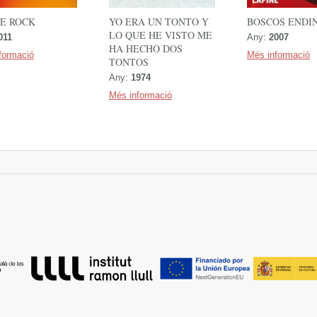
DE ROCK
YO ERA UN TONTO Y
BOSCOS ENDI
LO QUE HE VISTO ME
011
Any:
2007
HA HECHO DOS
formació
Més informació
TONTOS
Any:
1974
Més informació