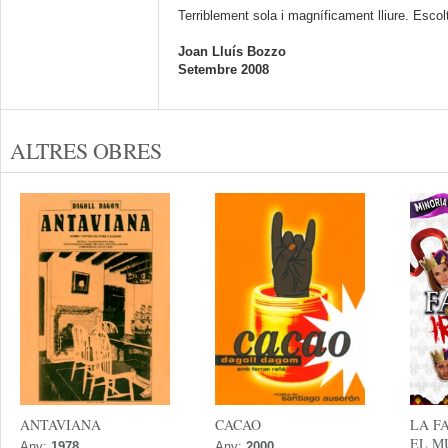
Terriblement sola i magníficament lliure. Esco
Joan Lluís Bozzo
Setembre 2008
ALTRES OBRES
ANTAVIANA
CACAO
LA F
EL M
Any:
1978
Any:
2000