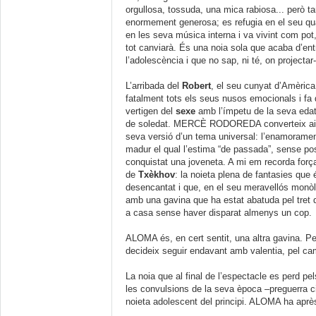
orgullosa, tossuda, una mica rabiosa... però t
enormement generosa; es refugia en el seu qu
en les seva música interna i va vivint com po
tot canviarà. És una noia sola que acaba d’ent
l’adolescència i que no sap, ni té, on projectar-
L’arribada del
Robert
, el seu cunyat d’Amèrica
fatalment tots els seus nusos emocionals i fa 
vertigen del
sexe
amb l’ímpetu de la seva edat 
de soledat. MERCÈ RODOREDA converteix així
seva versió d’un tema universal: l’enamoramen
madur el qual l’estima “de passada”, sense pos
conquistat una joveneta. A mi em recorda for
de
Txèkhov
: la noieta plena de fantasies que
desencantat i que, en el seu meravellós monòl
amb una gavina que ha estat abatuda pel tret d
a casa sense haver disparat almenys un cop.
ALOMA és, en cert sentit, una altra gavina. Per
decideix seguir endavant amb valentia, pel cam
La noia que al final de l’espectacle es perd pel
les convulsions de la seva època –preguerra ci
noieta adolescent del principi. ALOMA ha après