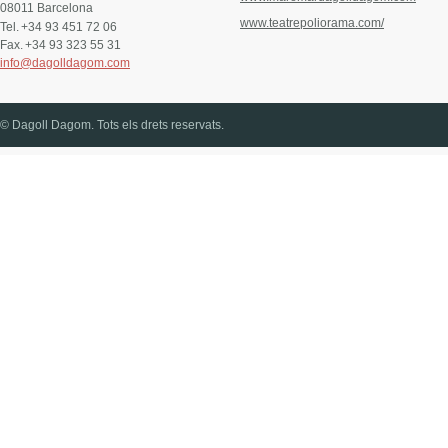
08011 Barcelona
www.teatrepoliorama.com/
Tel.
+34 93 451 72 06
Fax.
+34 93 323 55 31
info@dagolldagom.com
© Dagoll Dagom. Tots els drets reservats.