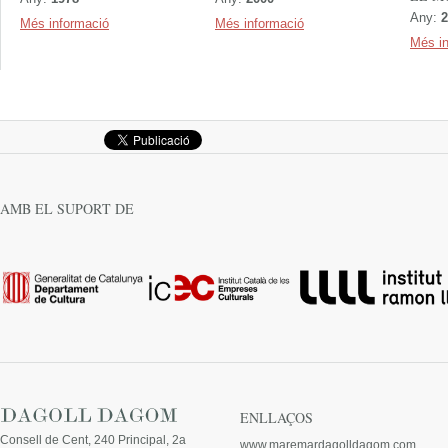
Any:
2
Més informació
Més informació
Més i
AMB EL SUPORT DE
ENLLAÇOS
Consell de Cent, 240 Principal, 2a
www.maremardagolldagom.com