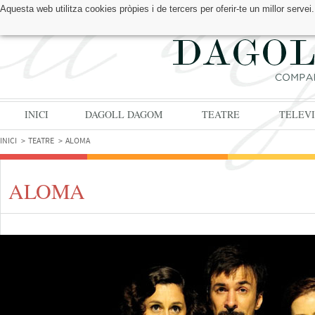
Aquesta web utilitza cookies pròpies i de tercers per oferir-te un millor serv
TROBA'NS A:
INICI
DAGOLL DAGOM
TEATRE
TELEVI
INICI
TEATRE
ALOMA
ALOMA