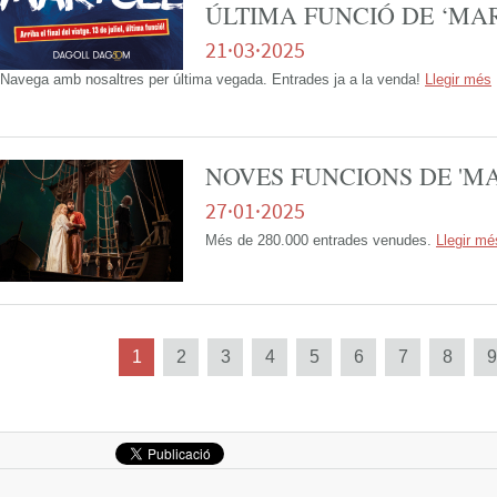
ÚLTIMA FUNCIÓ DE ‘MAR 
21·03·2025
Navega amb nosaltres per última vegada. Entrades ja a la venda!
Llegir més
NOVES FUNCIONS DE 'MA
27·01·2025
Més de 280.000 entrades venudes.
Llegir mé
Següent
1
2
3
4
5
6
7
8
9