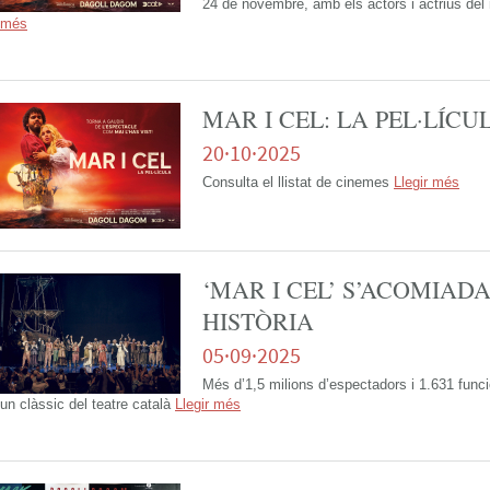
24 de novembre, amb els actors i actrius del
més
MAR I CEL: LA PEL·LÍCU
20·10·2025
Consulta el llistat de cinemes
Llegir més
‘MAR I CEL’ S’ACOMIADA
HISTÒRIA
05·09·2025
Més d’1,5 milions d’espectadors i 1.631 func
un clàssic del teatre català
Llegir més