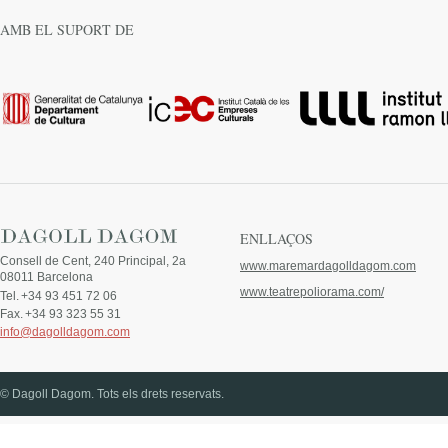
AMB EL SUPORT DE
ENLLAÇOS
Consell de Cent, 240 Principal, 2a
www.maremardagolldagom.com
08011 Barcelona
www.teatrepoliorama.com/
Tel.
+34 93 451 72 06
Fax.
+34 93 323 55 31
info@dagolldagom.com
© Dagoll Dagom. Tots els drets reservats.