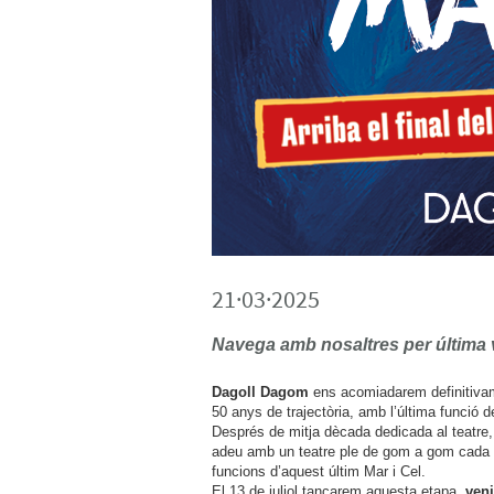
21·03·2025
Navega amb nosaltres per última 
Dagoll Dagom
ens acomiadarem definitivam
50 anys de trajectòria, amb l’última funció d
Després de mitja dècada dedicada al teatre,
adeu amb un teatre ple de gom a gom cada ni
funcions d’aquest últim Mar i Cel.
El 13 de juliol tancarem aquesta etapa,
veni