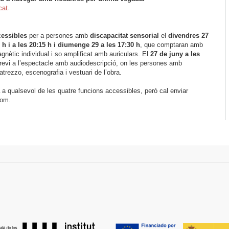
cat
.
cessibles
per a persones amb
discapacitat sensorial
el
divendres 27
0 h i a les 20:15 h i diumenge 29 a les 17:30 h
, que comptaran amb
gnètic individual i so amplificat amb auriculars. El
27 de juny a les
evi a l’espectacle amb audiodescripció, on les persones amb
trezzo, escenografia i vestuari de l’obra.
a qualsevol de les quatre funcions accessibles, però cal enviar
com.