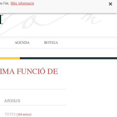
eu l’ús.
Més informació
CAT
ESP
AGENDA
BOTIGA
TIMA FUNCIÓ DE
ARXIUS
TOTES
(184 arxius)