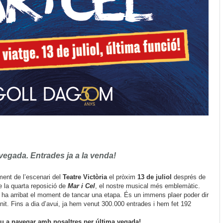
vegada. Entrades ja a la venda!
ent de l’escenari del
Teatre Victòria
el pròxim
13 de juliol
després de
e la quarta reposició de
Mar i Cel
, el nostre musical més emblemàtic.
 ha arribat el moment de tancar una etapa. És un immens plaer poder dir
t. Fins a dia d’avui, ja hem venut 300.000 entrades i hem fet 192
u a navegar amb nosaltres per última vegada!