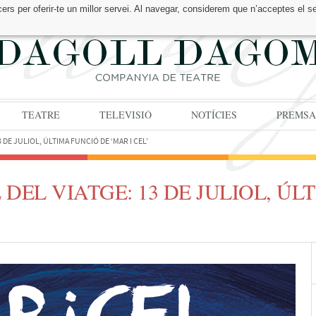
cers per oferir-te un millor servei. Al navegar, considerem que n’acceptes el s
TEATRE
TELEVISIÓ
NOTÍCIES
PREMSA
3 DE JULIOL, ÚLTIMA FUNCIÓ DE ‘MAR I CEL’
 DEL VIATGE: 13 DE JULIOL, ÚL