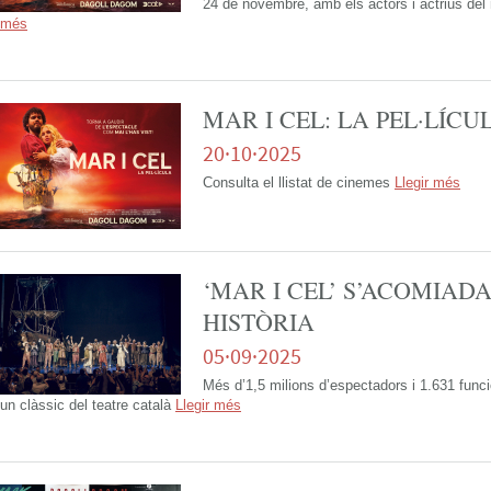
24 de novembre, amb els actors i actrius del
més
MAR I CEL: LA PEL·LÍCU
20·10·2025
Consulta el llistat de cinemes
Llegir més
‘MAR I CEL’ S’ACOMIADA
HISTÒRIA
05·09·2025
Més d’1,5 milions d’espectadors i 1.631 func
un clàssic del teatre català
Llegir més