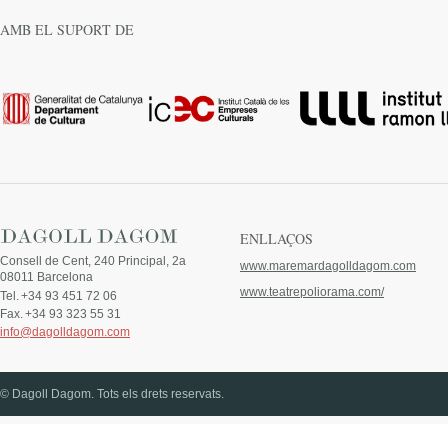
AMB EL SUPORT DE
ENLLAÇOS
Consell de Cent, 240 Principal, 2a
www.maremardagolldagom.com
08011 Barcelona
www.teatrepoliorama.com/
Tel.
+34 93 451 72 06
Fax.
+34 93 323 55 31
info@dagolldagom.com
© Dagoll Dagom. Tots els drets reservats.