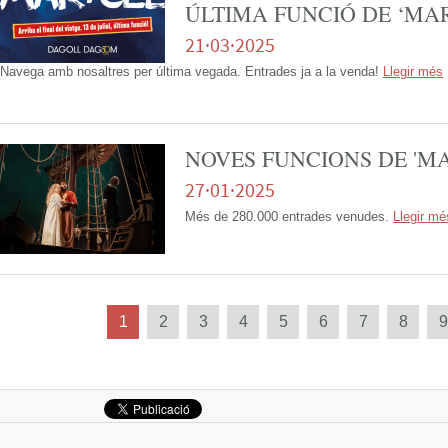
ÚLTIMA FUNCIÓ DE ‘MAR 
21·03·2025
Navega amb nosaltres per última vegada. Entrades ja a la venda!
Llegir més
NOVES FUNCIONS DE 'MA
27·01·2025
Més de 280.000 entrades venudes.
Llegir mé
Següent
1
2
3
4
5
6
7
8
9