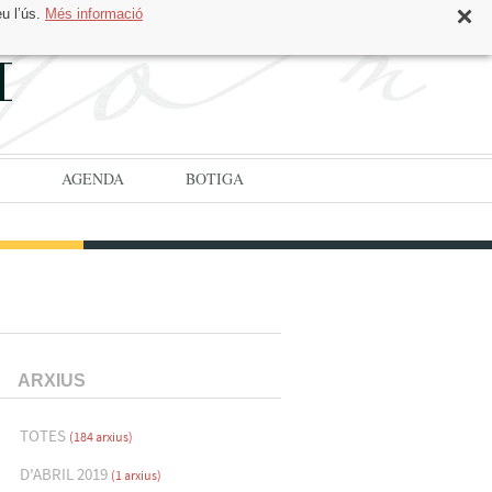
eu l’ús.
Més informació
CAT
ESP
AGENDA
BOTIGA
ARXIUS
TOTES
(184 arxius)
D'ABRIL 2019
(1 arxius)