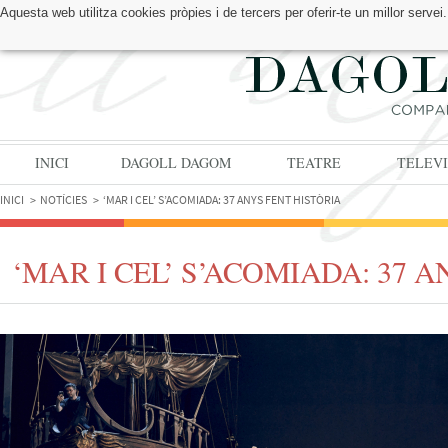
Aquesta web utilitza cookies pròpies i de tercers per oferir-te un millor serv
TROBA'NS A:
INICI
DAGOLL DAGOM
TEATRE
TELEVI
INICI
NOTÍCIES
‘MAR I CEL’ S’ACOMIADA: 37 ANYS FENT HISTÒRIA
‘MAR I CEL’ S’ACOMIADA: 37 