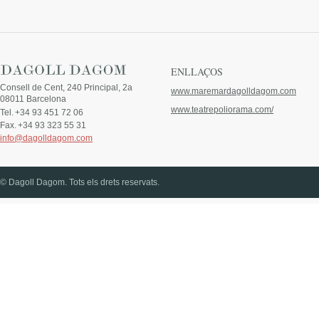
ENLLAÇOS
Consell de Cent, 240 Principal, 2a
www.maremardagolldagom.com
08011 Barcelona
www.teatrepoliorama.com/
Tel.
+34 93 451 72 06
Fax.
+34 93 323 55 31
info@dagolldagom.com
© Dagoll Dagom. Tots els drets reservats.