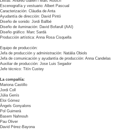
Letras: Andreu Gallén i Marc Rosich
Escenografía y vestuario: Albert Pascual
Caracterización: Clàudia de Anta
Ayudantía de dirección: David Pintó
Diseño de sonido: Jordi Ballbé
Diseño de iluminación: David Bofarull (AAI)
Diseño gráfico: Marc Sardà
Producción artística: Anna Rosa Cisquella
Equipo de producción:
Jefa de producción y administración: Natàlia Obiols
Jefa de comunicación y ayudantía de producción: Anna Candelas
Auxiliar de producción: Jose Luis Segador
Jefe técnico: Titín Custey
La compañía:
Mariona Castillo
Jordi Coll
Júlia Genís
Eloi Gómez
Àngels Gonyalons
Pol Guimerà
Basem Nahnouh
Pau Oliver
David Pérez-Bayona