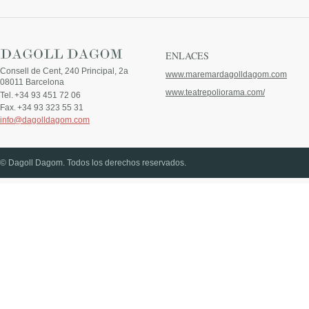
ENLACES
Consell de Cent, 240 Principal, 2a
www.maremardagolldagom.com
08011 Barcelona
www.teatrepoliorama.com/
Tel.
+34 93 451 72 06
Fax.
+34 93 323 55 31
info@dagolldagom.com
© Dagoll Dagom. Todos los derechos reservados.