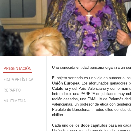
Una conocida entidad bancaria organiza un sor
PRESENTACIÓN
El objeto sorteado es un viaje en autocar a lo
FICHA ARTÍSTICA
Unión Europea
. Los afortunados ganadores p
Cataluña
y del País Valenciano y conforman 
REPARTO
heterodoxo: una PAREJA de jubilados muy cul
recién casados, una FAMILIA de Palamós dedi
MULTIMEDIA
valencianas, un profesor de ética con tendenci
Paralelo de Barcelona... Todos ellos conducido
chillón.
Cada uno de los
doce capítulos
pasa en cada 
Unión Europea, y cada uno de los doce persona