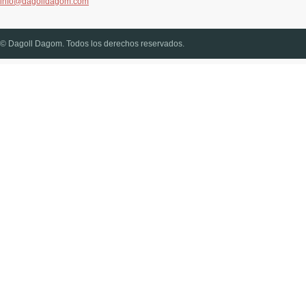
info@dagolldagom.com
© Dagoll Dagom. Todos los derechos reservados.