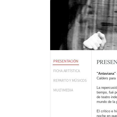
PRESE
PRESENTACIÓN
FICHA ARTÍSTICA
"Antaviana"
Calders para 
REPARTO Y MÚSICOS
La repercusi
MULTIMEDIA
tiempo, fué p
de teatro ind
mundo de la p
El crítico e h
noche en que 