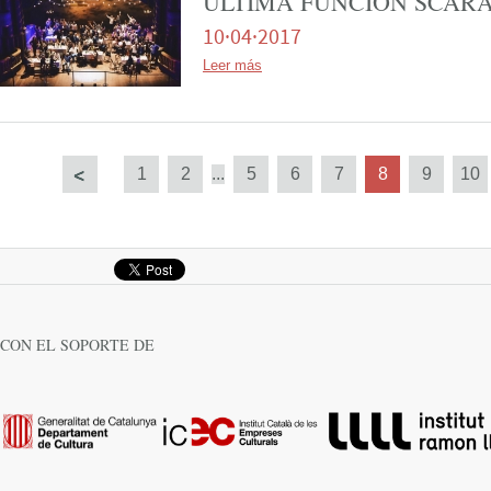
ÚLTIMA FUNCIÓN SCA
10·04·2017
Leer más
Següent
1
2
...
5
6
7
8
9
10
CON EL SOPORTE DE