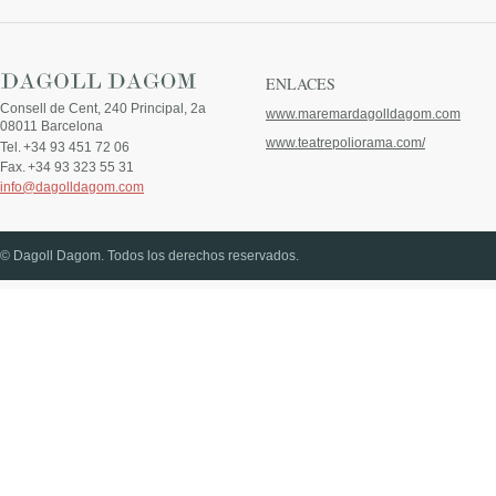
ENLACES
Consell de Cent, 240 Principal, 2a
www.maremardagolldagom.com
08011 Barcelona
www.teatrepoliorama.com/
Tel.
+34 93 451 72 06
Fax.
+34 93 323 55 31
info@dagolldagom.com
© Dagoll Dagom. Todos los derechos reservados.