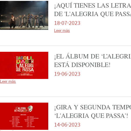
¡AQUÍ TIENES LAS LETR
DE 'L'ALEGRIA QUE PASSA
18·07·2023
Leer más
¡EL ÁLBUM DE ‘L’ALEGRI
ESTÁ DISPONIBLE!
19·06·2023
Leer más
¡GIRA Y SEGUNDA TEM
‘L'ALEGRIA QUE PASSA'!
14·06·2023