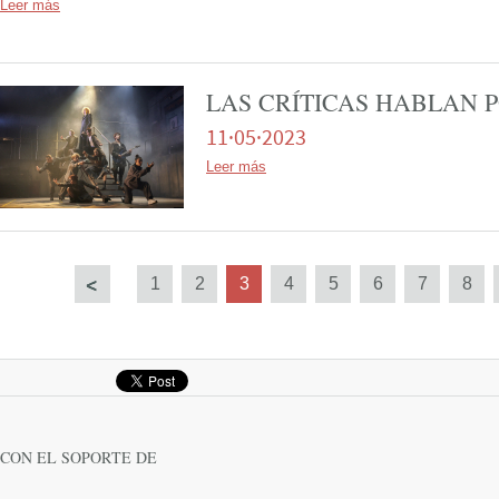
Leer más
LAS CRÍTICAS HABLAN P
11·05·2023
Leer más
Següent
1
2
3
4
5
6
7
8
CON EL SOPORTE DE