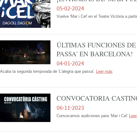
05·02·2024
Vuelve 'Mar i Cel' en el Teatre Victòria a par
ÚLTIMAS FUNCIONES DE 
PASSA' EN BARCELONA!
04·01·2024
Acaba la segunda temporada de 'L'alegria que passa'.
Leer más
CONVOCATORIA CASTING 
06·11·2023
Convocamos audiciones para ‘Mar i Cel’
Lee