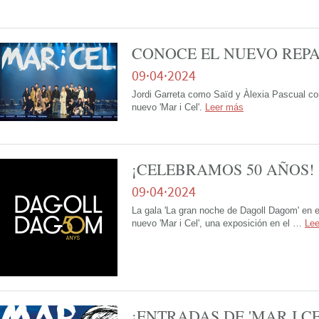
CONOCE EL NUEVO REPAR
09·04·2024
Jordi Garreta como Saïd y Àlexia Pascual co
nuevo 'Mar i Cel'.
Leer más
¡CELEBRAMOS 50 AÑOS!
09·04·2024
La gala 'La gran noche de Dagoll Dagom' en el
nuevo 'Mar i Cel', una exposición en el …
Le
¡ENTRADAS DE 'MAR I CE