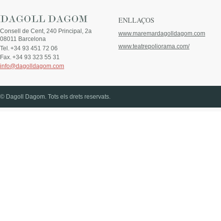
ENLLAÇOS
Consell de Cent, 240 Principal, 2a
www.maremardagolldagom.com
08011 Barcelona
www.teatrepoliorama.com/
Tel.
+34 93 451 72 06
Fax.
+34 93 323 55 31
info@dagolldagom.com
© Dagoll Dagom. Tots els drets reservats.