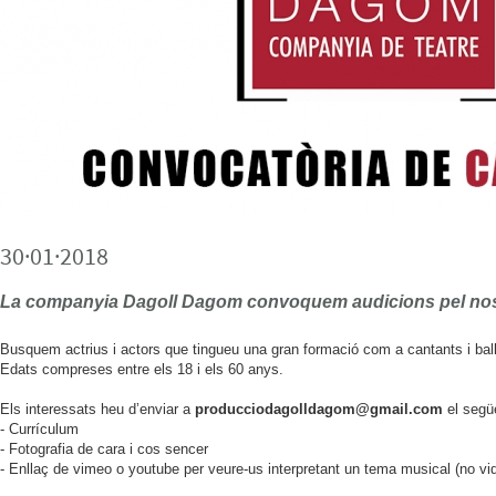
30·01·2018
La companyia Dagoll Dagom convoquem audicions pel nost
Busquem actrius i actors que tingueu una gran formació com a cantants i ballari
Edats compreses entre els 18 i els 60 anys.
Els interessats heu d’enviar a
producciodagolldagom@gmail.com
el següe
- Currículum
- Fotografia de cara i cos sencer
- Enllaç de vimeo o youtube per veure-us interpretant un tema musical (no v