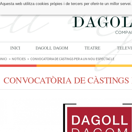
Aquesta web utilitza cookies pròpies i de tercers per oferir-te un millor serv
TROBA'NS A:
INICI
DAGOLL DAGOM
TEATRE
TELEVI
INICI
NOTÍCIES
CONVOCATÒRIA DE CÀSTINGS PER A UN NOU ESPECTACLE
CONVOCATÒRIA DE CÀSTINGS 