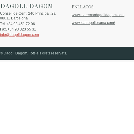
ENLLAÇOS
Consell de Cent, 240 Principal, 2a
www.maremardagolldagom.com
08011 Barcelona
www.teatrepoliorama.com/
Tel.
+34 93 451 72 06
Fax.
+34 93 323 55 31
info@dagolldagom.com
© Dagoll Dagom. Tots els drets reservats.