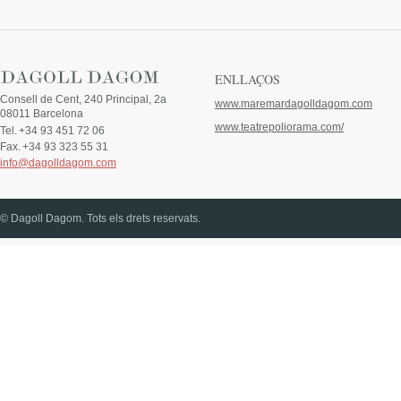
ENLLAÇOS
Consell de Cent, 240 Principal, 2a
www.maremardagolldagom.com
08011 Barcelona
www.teatrepoliorama.com/
Tel.
+34 93 451 72 06
Fax.
+34 93 323 55 31
info@dagolldagom.com
© Dagoll Dagom. Tots els drets reservats.