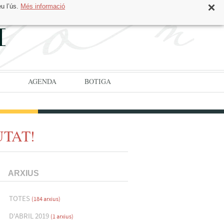
eu l’ús.
Més informació
CAT
ESP
AGENDA
BOTIGA
UTAT!
ARXIUS
TOTES
(184 arxius)
D'ABRIL 2019
(1 arxius)