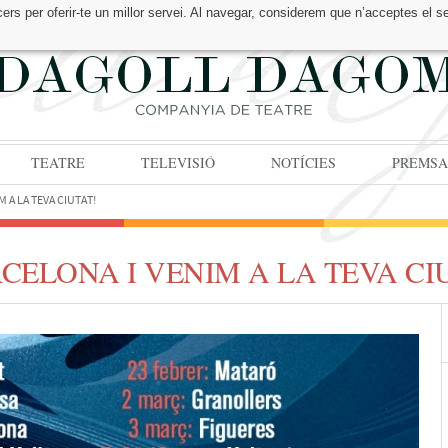
cers per oferir-te un millor servei. Al navegar, considerem que n’acceptes el s
TEATRE
TELEVISIÓ
NOTÍCIES
PREMSA
 A LA TEVA CIUTAT!
ELONA I VENIM A LA TEVA CI