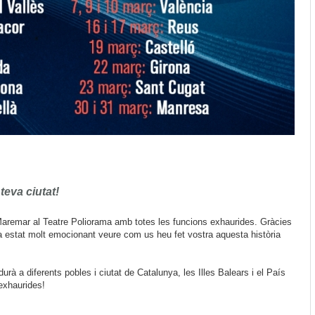
teva ciutat!
remar al Teatre Poliorama amb totes les funcions exhaurides. Gràcies
a estat molt emocionant veure com us heu fet vostra aquesta història
à a diferents pobles i ciutat de Catalunya, les Illes Balears i el País
exhaurides!