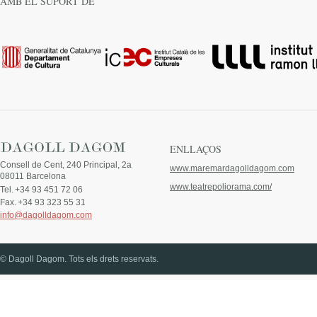
AMB EL SUPORT DE
ENLLAÇOS
Consell de Cent, 240 Principal, 2a
www.maremardagolldagom.com
08011 Barcelona
www.teatrepoliorama.com/
Tel.
+34 93 451 72 06
Fax.
+34 93 323 55 31
info@dagolldagom.com
© Dagoll Dagom. Tots els drets reservats.