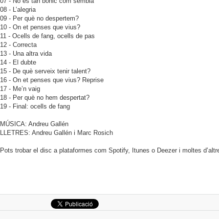
07 - No és tan bonic com sembla
08 - L’alegria
09 - Per què no despertem?
10 - On et penses que vius?
11 - Ocells de fang, ocells de pas
12 - Correcta
13 - Una altra vida
14 - El dubte
15 - De què serveix tenir talent?
16 - On et penses que vius? Reprise
17 - Me’n vaig
18 - Per què no hem despertat?
19 - Final: ocells de fang
MÚSICA: Andreu Gallén
LLETRES: Andreu Gallén i Marc Rosich
Pots trobar el disc a plataformes com Spotify, Itunes o Deezer i moltes d’altr