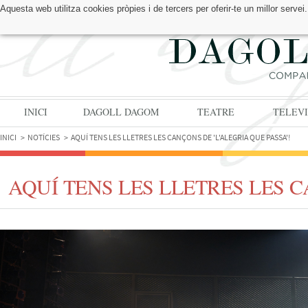
Aquesta web utilitza cookies pròpies i de tercers per oferir-te un millor serv
TROBA'NS A:
INICI
DAGOLL DAGOM
TEATRE
TELEVI
INICI
NOTÍCIES
AQUÍ TENS LES LLETRES LES CANÇONS DE 'L'ALEGRIA QUE PASSA'!
AQUÍ TENS LES LLETRES LES C