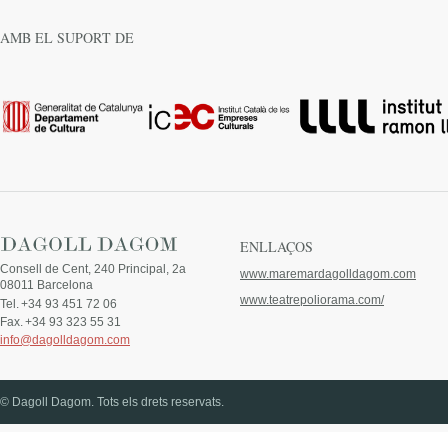
AMB EL SUPORT DE
ENLLAÇOS
Consell de Cent, 240 Principal, 2a
www.maremardagolldagom.com
08011 Barcelona
www.teatrepoliorama.com/
Tel.
+34 93 451 72 06
Fax.
+34 93 323 55 31
info@dagolldagom.com
© Dagoll Dagom. Tots els drets reservats.