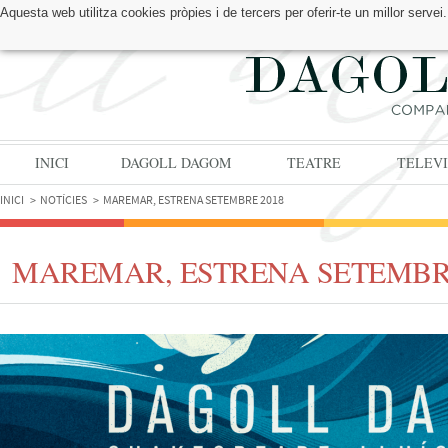
Aquesta web utilitza cookies pròpies i de tercers per oferir-te un millor serv
TROBA'NS A:
INICI
DAGOLL DAGOM
TEATRE
TELEVI
INICI
NOTÍCIES
MAREMAR, ESTRENA SETEMBRE 2018
MAREMAR, ESTRENA SETEMBRE