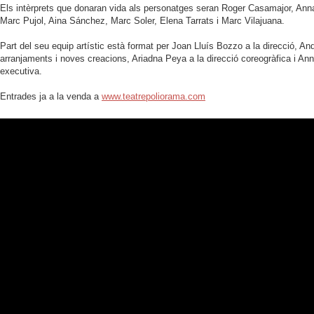
Els intèrprets que donaran vida als personatges seran Roger Casamajor, Ann
Marc Pujol, Aina Sánchez, Marc Soler, Elena Tarrats i Marc Vilajuana.
Part del seu equip artístic està format per Joan Lluís Bozzo a la direcció, An
arranjaments i noves creacions, Ariadna Peya a la direcció coreogràfica i An
executiva.
Entrades ja a la venda a
www.teatrepoliorama.com