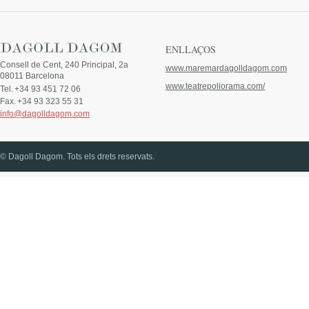
ENLLAÇOS
Consell de Cent, 240 Principal, 2a
www.maremardagolldagom.com
08011 Barcelona
www.teatrepoliorama.com/
Tel.
+34 93 451 72 06
Fax.
+34 93 323 55 31
info@dagolldagom.com
© Dagoll Dagom. Tots els drets reservats.