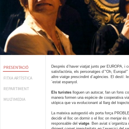
Després d´haver viatjat junts per EUROPA, i c
PRESENTACIÓ
satisfactòria, els personatges d´"Oh, Europa!"
altre viatge prescindint d´agències. El destí:
FITXA ARTÍSTICA
´estat espanyol.
REPARTIMENT
Els turistes
lloguen un autocar, fan un fons co
manera formen una espècie de cooperativa via
MULTIMEDIA
utópica que va evolucionant al llarg del traject
La mateixa autogestió els porta força PROBL
decidir el lloc on dormir o el lloc on menjar 
responsable del
viatge
. Ben aviat s´organitza
dirigent comet irregularitats en l´exercici del 