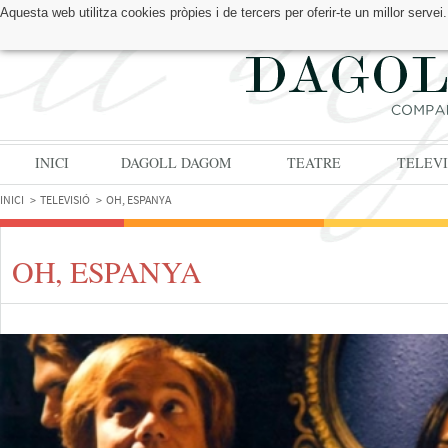
Aquesta web utilitza cookies pròpies i de tercers per oferir-te un millor serv
TROBA'NS A:
INICI
DAGOLL DAGOM
TEATRE
TELEVI
INICI
TELEVISIÓ
OH, ESPANYA
OH, ESPANYA