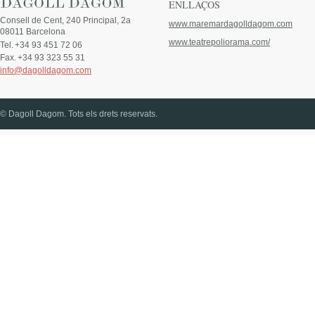
ENLLAÇOS
Consell de Cent, 240 Principal, 2a
www.maremardagolldagom.com
08011 Barcelona
www.teatrepoliorama.com/
Tel.
+34 93 451 72 06
Fax.
+34 93 323 55 31
info@dagolldagom.com
© Dagoll Dagom. Tots els drets reservats.