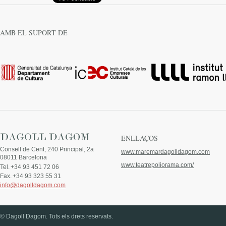
AMB EL SUPORT DE
ENLLAÇOS
Consell de Cent, 240 Principal, 2a
www.maremardagolldagom.com
08011 Barcelona
www.teatrepoliorama.com/
Tel.
+34 93 451 72 06
Fax.
+34 93 323 55 31
info@dagolldagom.com
© Dagoll Dagom. Tots els drets reservats.