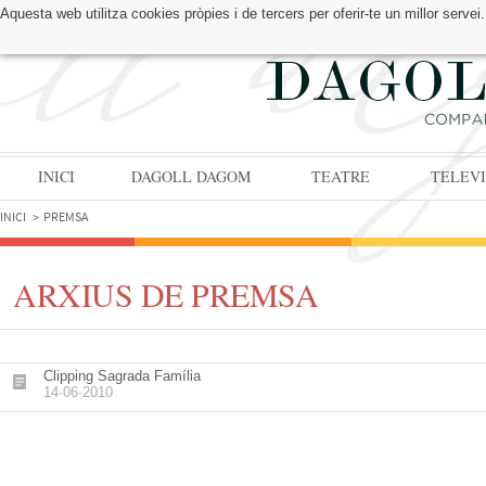
Aquesta web utilitza cookies pròpies i de tercers per oferir-te un millor serv
TROBA'NS A:
INICI
DAGOLL DAGOM
TEATRE
TELEVI
INICI
PREMSA
ARXIUS DE PREMSA
Clipping Sagrada Família
14·06·2010