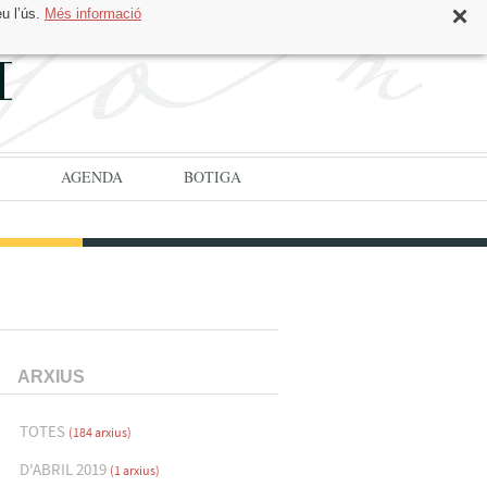
eu l’ús.
Més informació
CAT
ESP
AGENDA
BOTIGA
ARXIUS
TOTES
(184 arxius)
D'ABRIL 2019
(1 arxius)