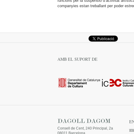
funcions per la suspensió d’activitat artísti
companyies estan treballant per poder estren
AMB EL SUPORT DE
E
Consell de Cent, 240 Principal, 2a
ww
08011 Barcelona