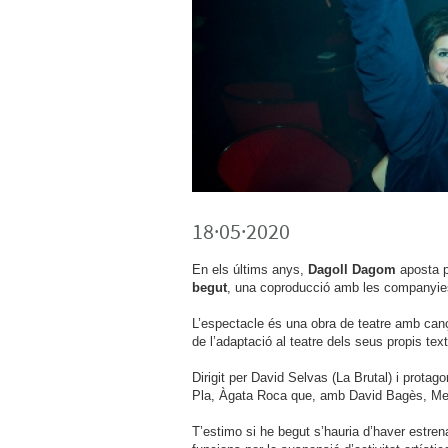
18·05·2020
En els últims anys,
Dagoll Dagom
aposta pe
begut
, una coproducció amb les companyi
L’espectacle és una obra de teatre amb canç
de l’adaptació al teatre dels seus propis tex
Dirigit per David Selvas (La Brutal) i prot
Pla, Àgata Roca que, amb David Bagès, Merc
T’estimo si he begut s’hauria d’haver estren