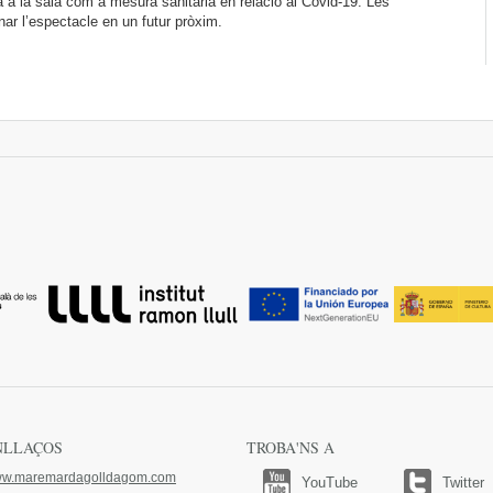
ca a la sala com a mesura sanitària en relació al Covid-19. Les
ar l’espectacle en un futur pròxim.
NLLAÇOS
TROBA'NS A
w.maremardagolldagom.com
YouTube
Twitter