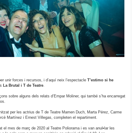
r unir forces i recursos, i d’aquí neix l’espectacle
T’estimo si he
es
La Brutal i T de Teatre
.
ons sobre alguns dels relats d’Empar Moliner, qui també s’ha encarregat
tos.
agonitzat per les actrius de T de Teatre Mamen Duch, Marta Pérez, Carme
è Martínez i Ernest Villegas, completen el repartiment.
at el mes de març de 2020 al Teatre Poliorama i es van anul•lar les