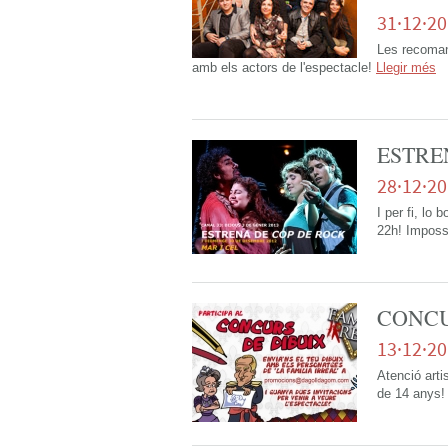
31·12·2
Les recomana
amb els actors de l'espectacle!
Llegir més
ESTRE
28·12·2
I per fi, lo
22h! Imposs
CONCU
13·12·2
Atenció arti
de 14 anys!