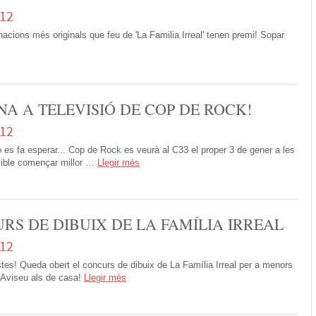
012
cions més originals que feu de 'La Familia Irreal' tenen premi! Sopar
NA A TELEVISIÓ DE COP DE ROCK!
012
 bo es fa esperar... Cop de Rock es veurà al C33 el proper 3 de gener a les
ible començar millor …
Llegir més
RS DE DIBUIX DE LA FAMÍLIA IRREAL
012
stes! Queda obert el concurs de dibuix de La Família Irreal per a menors
 Aviseu als de casa!
Llegir més