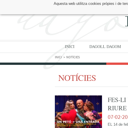
Aquesta web utilitza cookies pròpies i de ter
TROBA'NS A:
INICI
DAGOLL DAGOM
INICI
NOTÍCIES
NOTÍCIES
FES-LI
RIURE
07·02·2
EL 14 de feb