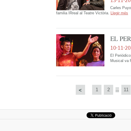
Carles Puyol
familia IRreal al Teatre Victòria.
Llegir més
EL PE
10·11·2
El Periódico
Musical va 
Següent
1
2
...
11