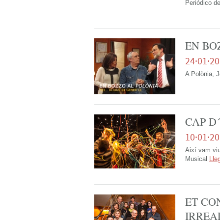
Periódico de
EN BO
24·01·2
A Polònia, 
CAP D
10·01·2
Així vam viu
Musical
Lle
ET CO
IRREAL