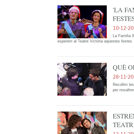
'LA F
FESTES
10·12·2
La Familia I
esperem al Teatre Victòria aquestes festes
QUÈ O
28·11·2
Recollim les
per nosaltre
ESTRE
TEATR
13·11·2