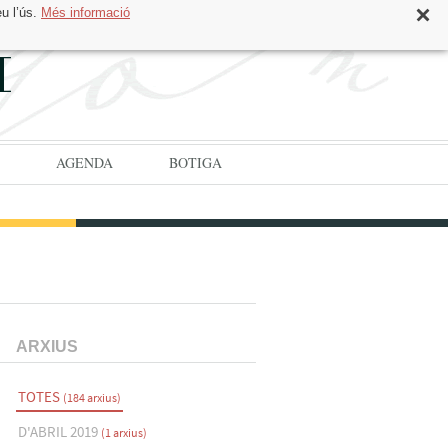
eu l’ús.
Més informació
CAT
ESP
AGENDA
BOTIGA
ARXIUS
TOTES
(184 arxius)
D'ABRIL 2019
(1 arxius)