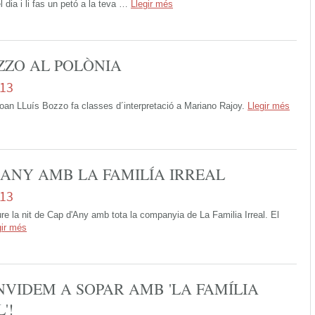
l dia i li fas un petó a la teva …
Llegir més
ZZO AL POLÒNIA
013
Joan LLuís Bozzo fa classes d´interpretació a Mariano Rajoy.
Llegir més
´ANY AMB LA FAMILÍA IRREAL
013
re la nit de Cap d'Any amb tota la companyia de La Familia Irreal. El
gir més
NVIDEM A SOPAR AMB 'LA FAMÍLIA
'!