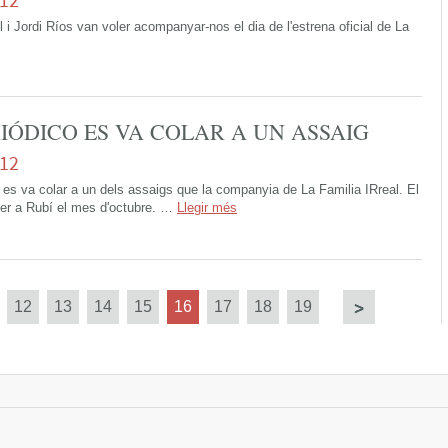
 i Jordi Ríos van voler acompanyar-nos el dia de l'estrena oficial de La
RIÓDICO ES VA COLAR A UN ASSAIG
012
 es va colar a un dels assaigs que la companyia de La Familia IRreal. El
fer a Rubí el mes d'octubre. …
Llegir més
12
13
14
15
16
17
18
19