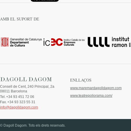
AMB EL SUPORT DE
ENLLAÇOS
Consell de Cent, 240 Principal, 2a
www.maremardagolldagom.com
08011 Barcelona
www.teatrepoliorama.com/
Tel.
+34 93 451 72 06
Fax.
+34 93 323 55 31
info@dagolldagom.com
© Dagoll Dagom. Tots els drets reservats.