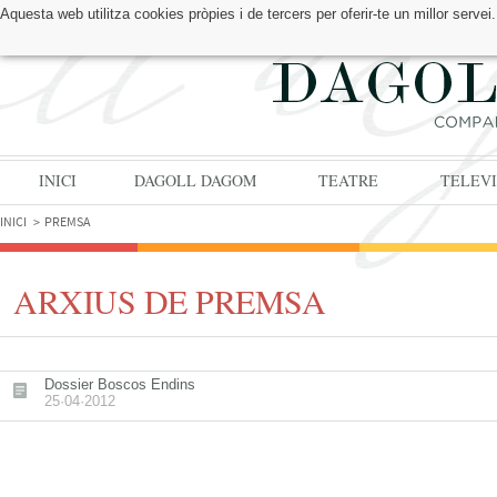
Aquesta web utilitza cookies pròpies i de tercers per oferir-te un millor serv
TROBA'NS A:
INICI
DAGOLL DAGOM
TEATRE
TELEVI
INICI
PREMSA
ARXIUS DE PREMSA
Dossier Boscos Endins
25·04·2012