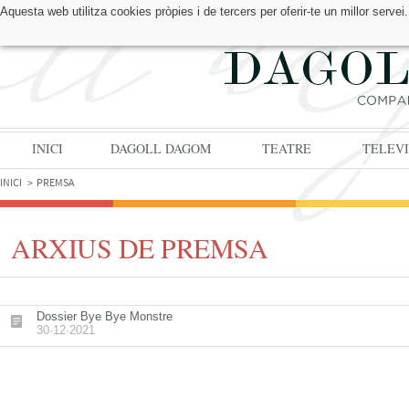
Aquesta web utilitza cookies pròpies i de tercers per oferir-te un millor serv
TROBA'NS A:
INICI
DAGOLL DAGOM
TEATRE
TELEVI
INICI
PREMSA
ARXIUS DE PREMSA
Dossier Bye Bye Monstre
30·12·2021