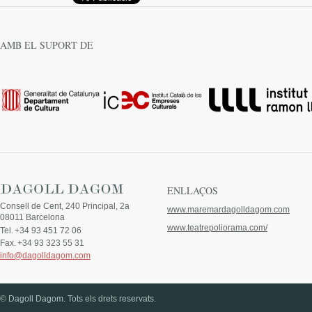
AMB EL SUPORT DE
ENLLAÇOS
Consell de Cent, 240 Principal, 2a
www.maremardagolldagom.com
08011 Barcelona
www.teatrepoliorama.com/
Tel.
+34 93 451 72 06
Fax.
+34 93 323 55 31
info@dagolldagom.com
© Dagoll Dagom. Tots els drets reservats.