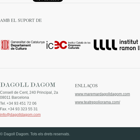
AMB EL SUPORT DE
ENLLAÇOS
Consell de Cent, 240 Principal, 2a
www.maremardagolldagom.com
08011 Barcelona
www.teatrepoliorama.com/
Tel.
+34 93 451 72 06
Fax.
+34 93 323 55 31
info@dagolldagom.com
© Dagoll Dagom. Tots els drets reservats.