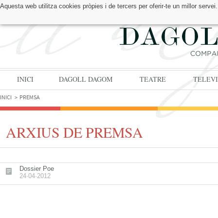
Aquesta web utilitza cookies pròpies i de tercers per oferir-te un millor serv
TROBA'NS A:
INICI
DAGOLL DAGOM
TEATRE
TELEVI
INICI
PREMSA
ARXIUS DE PREMSA
Dossier Poe
24·04·2012