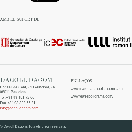
AMB EL SUPORT DE
ENLLAÇOS
Consell de Cent, 240 Principal, 2a
www.maremardagolldagom.com
08011 Barcelona
www.teatrepoliorama.com/
Tel.
+34 93 451 72 06
Fax.
+34 93 323 55 31
info@dagolldagom.com
© Dagoll Dagom. Tots els drets reservats.