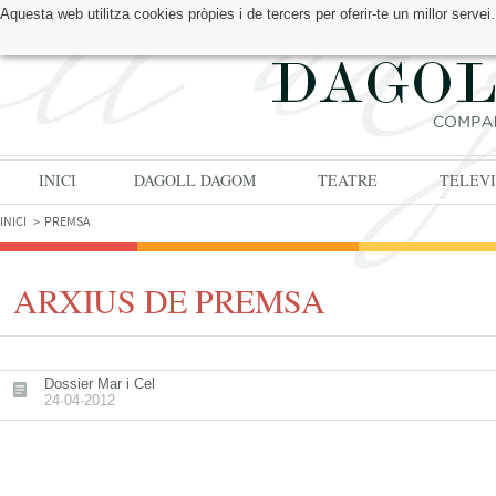
Aquesta web utilitza cookies pròpies i de tercers per oferir-te un millor serv
TROBA'NS A:
INICI
DAGOLL DAGOM
TEATRE
TELEVI
INICI
PREMSA
ARXIUS DE PREMSA
Dossier Mar i Cel
24·04·2012