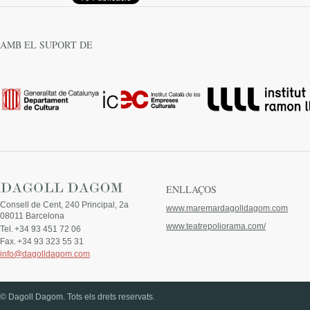
AMB EL SUPORT DE
ENLLAÇOS
Consell de Cent, 240 Principal, 2a
www.maremardagolldagom.com
08011 Barcelona
www.teatrepoliorama.com/
Tel.
+34 93 451 72 06
Fax.
+34 93 323 55 31
info@dagolldagom.com
© Dagoll Dagom. Tots els drets reservats.