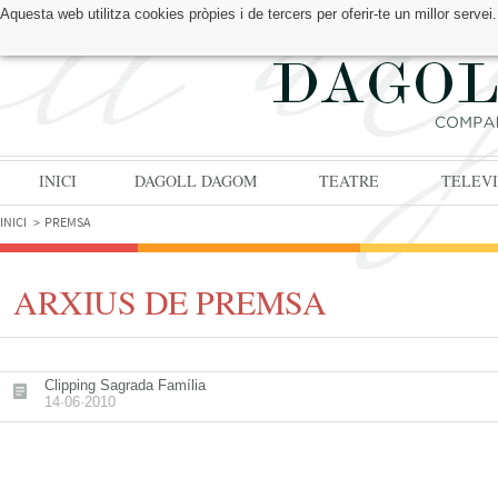
Aquesta web utilitza cookies pròpies i de tercers per oferir-te un millor serv
TROBA'NS A:
INICI
DAGOLL DAGOM
TEATRE
TELEVI
INICI
PREMSA
ARXIUS DE PREMSA
Clipping Sagrada Família
14·06·2010