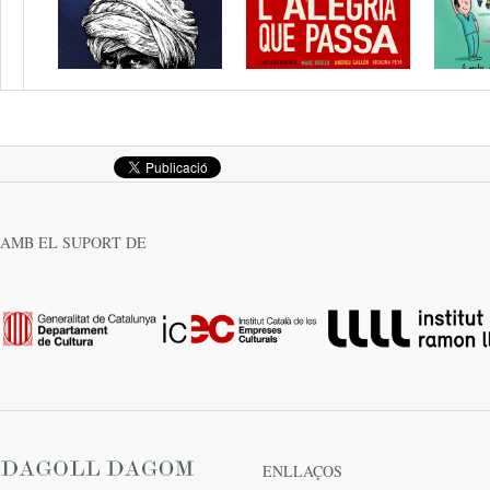
Any Estrena
Any Estrena
Any E
2024
2023
2021
AMB EL SUPORT DE
ENLLAÇOS