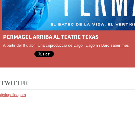
MAR I CEL LA PEL·LÍCULA: SESSIONS MATINALS PE
Consulta el llistat de cinemes i gestiona la teva reserva
saber més
TWITTER
@dagolldagom