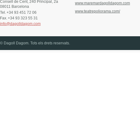
Consell de Cent, 240 Principal, 2a
www.maremardagolldagom.com
08011 Barcelona
www.teatrepoliorama.com/
Tel.
+34 93 451 72 06
Fax.
+34 93 323 55 31
info@dagolldagom.com
© Dagoll Dagom. Tots els drets reservats.